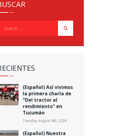
BUSCAR
earch
or:
RECIENTES
(Español) Así vivimos
la primera charla de
“Del tractor al
rendimiento” en
Tucumán
Tuesday August 4th, 2026
(Español) Nuestra