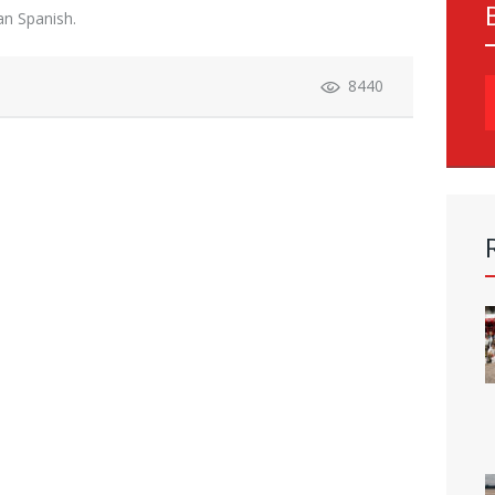
ean Spanish.
8440
S
f