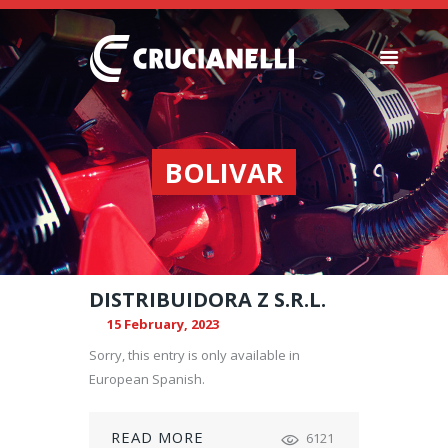
SEEDERS
FERTILIZER
BOLIVAR
SPREADERS
ABOUT US
DEALERSHIPS
NEWS
DISTRIBUIDORA Z S.R.L.
COMPANY
15 February, 2023
CONTACT
Sorry, this entry is only available in
European Spanish.
READ MORE
6121