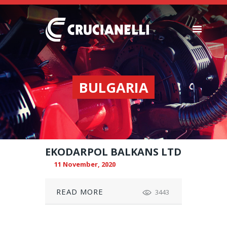
SEEDERS
FERTILIZER
BULGARIA
SPREADERS
ABOUT US
DEALERSHIPS
NEWS
EKODARPOL BALKANS LTD
COMPANY
11 November, 2020
CONTACT
READ MORE
3443