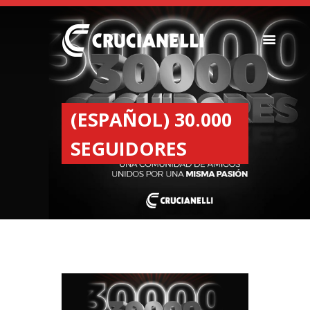
SEEDERS
FERTILIZER
(ESPAÑOL) 30.000
SPREADERS
SEGUIDORES
ABOUT US
DEALERSHIPS
NEWS
COMPANY
CONTACT