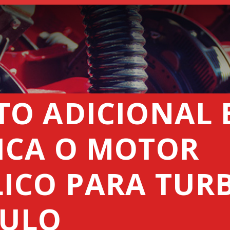
SEEDERS
FERTILIZER
SPREADERS
ABOUT US
DEALERSHIPS
TO ADICIONAL 
NEWS
ICA O MOTOR
COMPANY
CONTACT
ICO PARA TUR
ULO