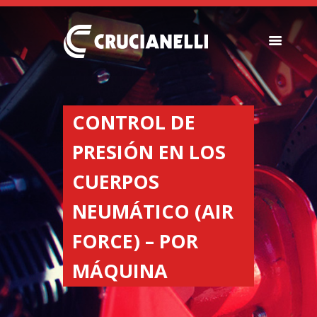
SEEDERS
FERTILIZER
CONTROL DE
SPREADERS
PRESIÓN EN LOS
ABOUT US
DEALERSHIPS
CUERPOS
NEWS
NEUMÁTICO (AIR
COMPANY
CONTACT
FORCE) – POR
MÁQUINA