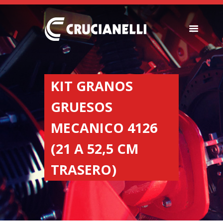
SEEDERS
FERTILIZER
KIT GRANOS
SPREADERS
GRUESOS
ABOUT US
DEALERSHIPS
MECANICO 4126
NEWS
(21 A 52,5 CM
COMPANY
CONTACT
TRASERO)