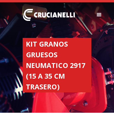
SEEDERS
FERTILIZER
KIT GRANOS
SPREADERS
GRUESOS
ABOUT US
DEALERSHIPS
NEUMATICO 2917
NEWS
(15 A 35 CM
COMPANY
CONTACT
TRASERO)