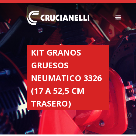
SEEDERS
FERTILIZER
KIT GRANOS
SPREADERS
GRUESOS
ABOUT US
DEALERSHIPS
NEUMATICO 3326
NEWS
(17 A 52,5 CM
COMPANY
CONTACT
TRASERO)