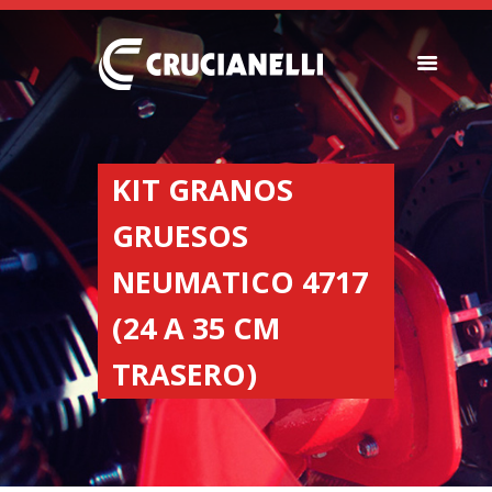
SEEDERS
FERTILIZER
KIT GRANOS
SPREADERS
GRUESOS
ABOUT US
DEALERSHIPS
NEUMATICO 4717
NEWS
(24 A 35 CM
COMPANY
CONTACT
TRASERO)