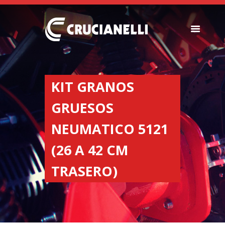
SEEDERS
FERTILIZER
KIT GRANOS
SPREADERS
GRUESOS
ABOUT US
DEALERSHIPS
NEUMATICO 5121
NEWS
(26 A 42 CM
COMPANY
CONTACT
TRASERO)