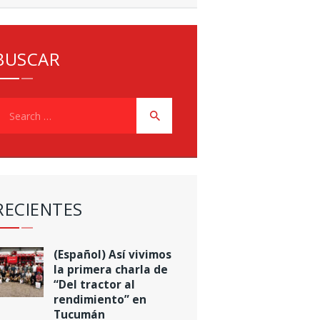
BUSCAR
earch
or:
RECIENTES
(Español) Así vivimos
la primera charla de
“Del tractor al
rendimiento” en
Tucumán