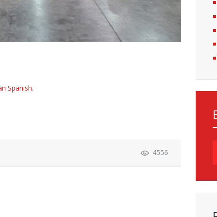
an Spanish
.
S
4556
f