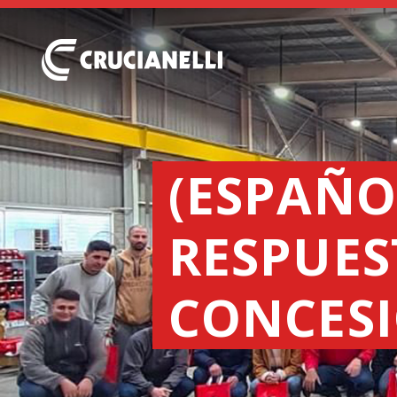
(ESPAÑO
RESPUES
CONCES