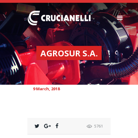
SEEDERS
FERTILIZER
AGROSUR S.A.
SPREADERS
ABOUT US
DEALERSHIPS
NEWS
9 March, 2018
COMPANY
CONTACT
5761