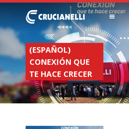
SEEDERS
FERTILIZER
(ESPAÑOL)
SPREADERS
CONEXIÓN QUE
ABOUT US
DEALERSHIPS
TE HACE CRECER
NEWS
COMPANY
CONTACT