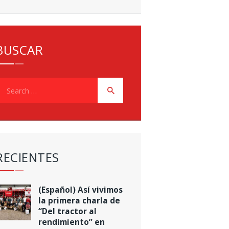
BUSCAR
earch
or:
RECIENTES
(Español) Así vivimos
la primera charla de
“Del tractor al
rendimiento” en