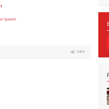
21
an Spanish
.
S
f
2404