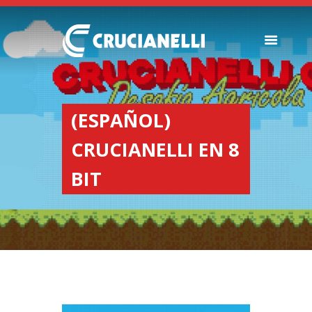
SEEDERS
FERTILIZER
(ESPAÑOL)
SPREADERS
CRUCIANELLI EN 8
ABOUT US
DEALERSHIPS
BIT
NEWS
COMPANY
CONTACT