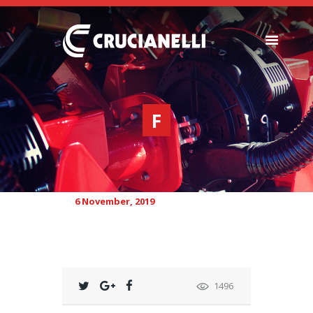
SEEDERS
FERTILIZER
F
SPREADERS
ABOUT US
DEALERSHIPS
NEWS
6 November, 2019
COMPANY
CONTACT
1496