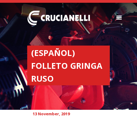
SEEDERS
FERTILIZER
(ESPAÑOL)
SPREADERS
FOLLETO GRINGA
ABOUT US
DEALERSHIPS
RUSO
NEWS
COMPANY
CONTACT
13 November, 2019