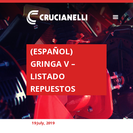
SEEDERS
FERTILIZER
(ESPAÑOL)
SPREADERS
GRINGA V –
ABOUT US
DEALERSHIPS
LISTADO
NEWS
REPUESTOS
COMPANY
CONTACT
19 July, 2019