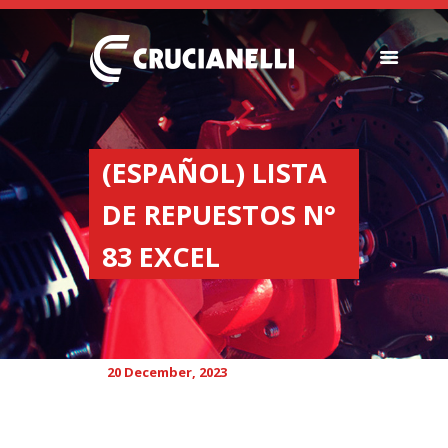
SEEDERS
FERTILIZER
(ESPAÑOL) LISTA
SPREADERS
DE REPUESTOS N°
ABOUT US
DEALERSHIPS
83 EXCEL
NEWS
COMPANY
CONTACT
20 December, 2023