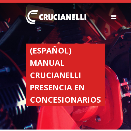
SEEDERS
FERTILIZER
(ESPAÑOL)
SPREADERS
MANUAL
ABOUT US
DEALERSHIPS
CRUCIANELLI
NEWS
PRESENCIA EN
COMPANY
CONTACT
CONCESIONARIOS