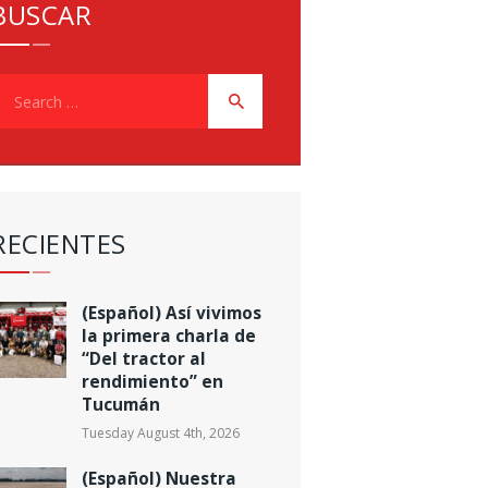
BUSCAR
earch
or:
RECIENTES
(Español) Así vivimos
la primera charla de
“Del tractor al
rendimiento” en
Tucumán
Tuesday August 4th, 2026
(Español) Nuestra