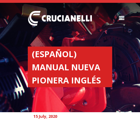
SEEDERS
FERTILIZER
(ESPAÑOL)
SPREADERS
MANUAL NUEVA
ABOUT US
DEALERSHIPS
PIONERA INGLÉS
NEWS
COMPANY
CONTACT
15 July, 2020