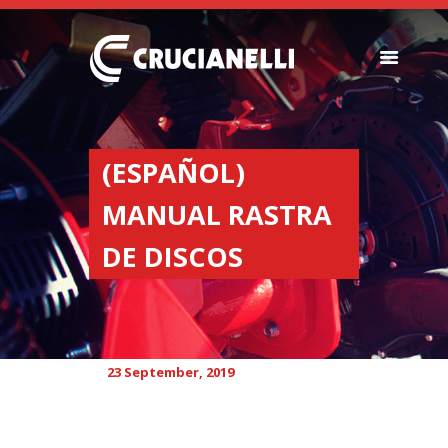
SEEDERS
FERTILIZER
(ESPAÑOL)
SPREADERS
MANUAL RASTRA
ABOUT US
DEALERSHIPS
DE DISCOS
NEWS
COMPANY
CONTACT
23 September, 2019