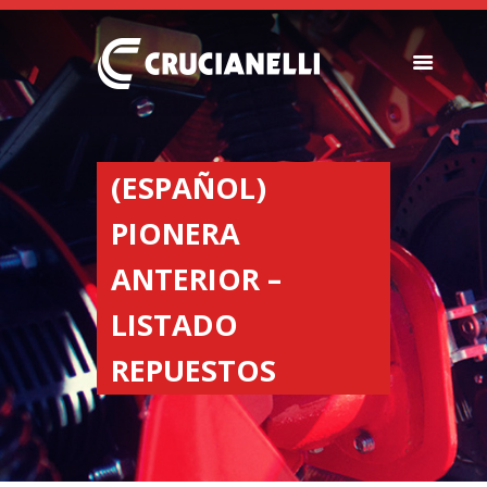
SEEDERS
FERTILIZER
(ESPAÑOL)
SPREADERS
PIONERA
ABOUT US
DEALERSHIPS
ANTERIOR –
NEWS
LISTADO
COMPANY
CONTACT
REPUESTOS