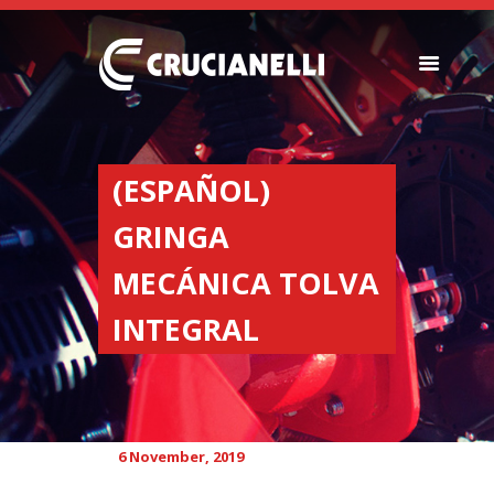
SEEDERS
FERTILIZER
(ESPAÑOL)
SPREADERS
GRINGA
ABOUT US
DEALERSHIPS
MECÁNICA TOLVA
NEWS
INTEGRAL
COMPANY
CONTACT
6 November, 2019