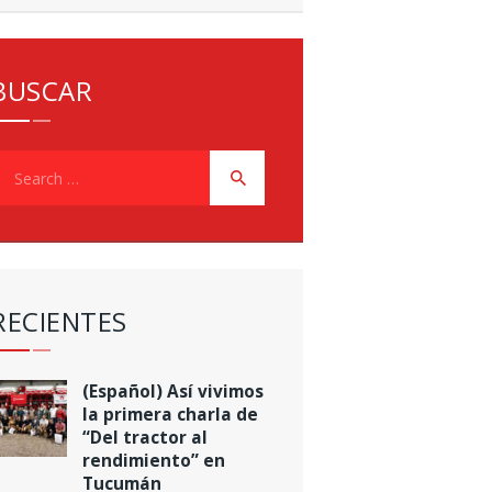
BUSCAR
earch
or:
RECIENTES
(Español) Así vivimos
la primera charla de
“Del tractor al
rendimiento” en
Tucumán