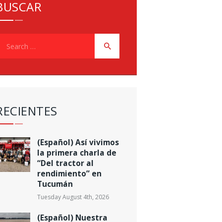
BUSCAR
earch
or:
RECIENTES
(Español) Así vivimos
la primera charla de
“Del tractor al
rendimiento” en
Tucumán
Tuesday August 4th, 2026
(Español) Nuestra