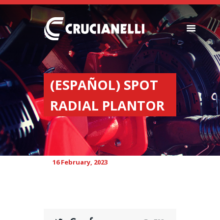
SEEDERS
FERTILIZER
(ESPAÑOL) SPOT
SPREADERS
RADIAL PLANTOR
ABOUT US
DEALERSHIPS
NEWS
COMPANY
16 February, 2023
CONTACT