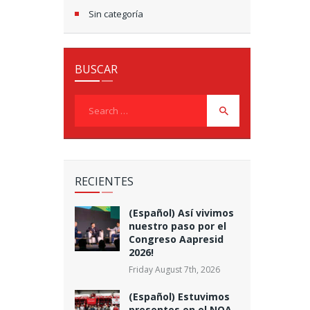
Sin categoría
BUSCAR
Search
for:
RECIENTES
(Español) Así vivimos
nuestro paso por el
Congreso Aapresid
2026!
Friday August 7th, 2026
(Español) Estuvimos
presentes en el NOA