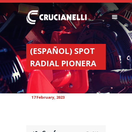
SEEDERS
FERTILIZER
(ESPAÑOL) SPOT
SPREADERS
RADIAL PIONERA
ABOUT US
DEALERSHIPS
NEWS
COMPANY
17 February, 2023
CONTACT