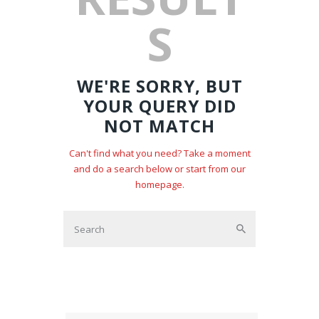
S
WE'RE SORRY, BUT
YOUR QUERY DID
NOT MATCH
Can't find what you need? Take a moment
and do a search below or start from
our
homepage
.