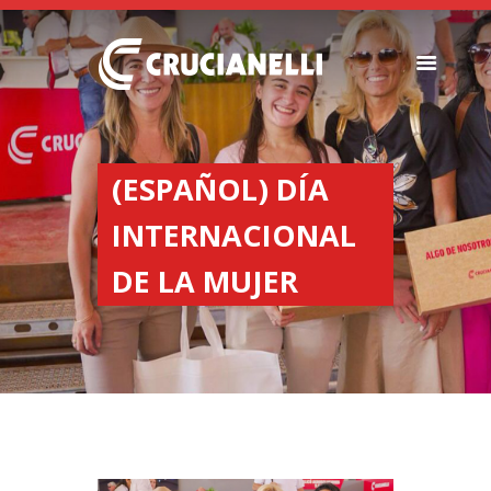
SEEDERS
FERTILIZER
(ESPAÑOL) DÍA
SPREADERS
INTERNACIONAL
ABOUT US
DEALERSHIPS
DE LA MUJER
NEWS
COMPANY
CONTACT