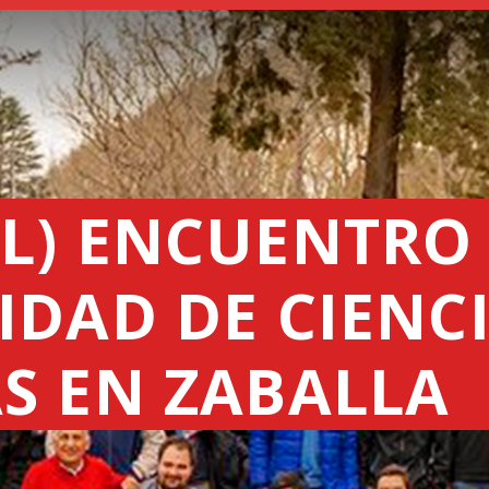
SEEDERS
FERTILIZER
SPREADERS
ABOUT US
DEALERSHIPS
L) ENCUENTRO
NEWS
IDAD DE CIENC
COMPANY
CONTACT
S EN ZABALLA