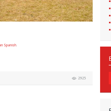
an Spanish
.
S
2925
f