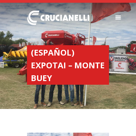
SEEDERS
FERTILIZER
(ESPAÑOL)
SPREADERS
EXPOTAI – MONTE
ABOUT US
DEALERSHIPS
BUEY
NEWS
COMPANY
CONTACT