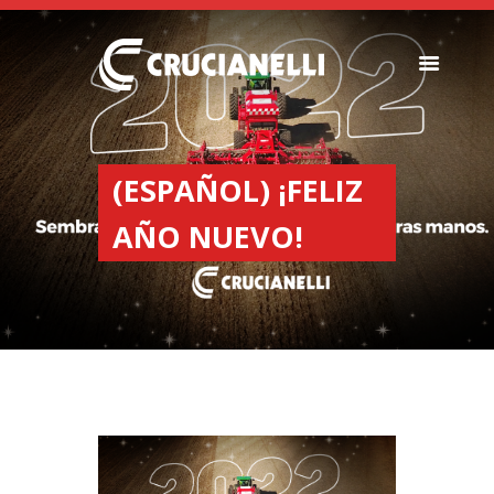
SEEDERS
FERTILIZER
(ESPAÑOL) ¡FELIZ
SPREADERS
AÑO NUEVO!
ABOUT US
DEALERSHIPS
NEWS
COMPANY
CONTACT