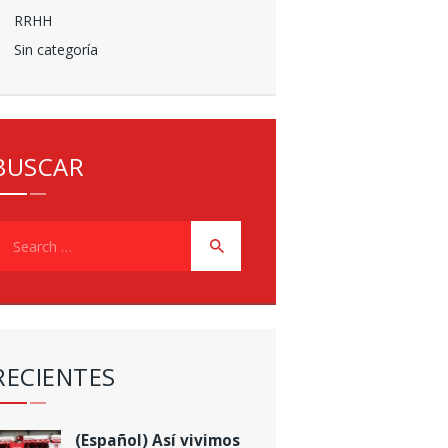
RRHH
Sin categoría
BUSCAR
earch
or:
RECIENTES
(Español) Así vivimos