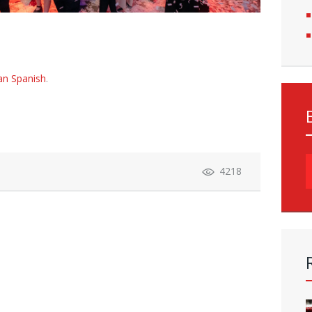
an Spanish
.
S
4218
f