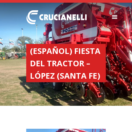
SEEDERS
FERTILIZER
(ESPAÑOL) FIESTA
SPREADERS
DEL TRACTOR –
ABOUT US
DEALERSHIPS
LÓPEZ (SANTA FE)
NEWS
COMPANY
CONTACT