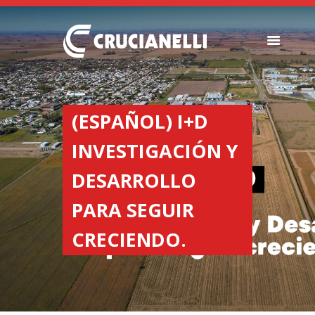
SEEDERS
FERTILIZER
(ESPAÑOL) I+D
SPREADERS
INVESTIGACIÓN Y
ABOUT US
DEALERSHIPS
DESARROLLO
NEWS
PARA SEGUIR
COMPANY
CONTACT
CRECIENDO.