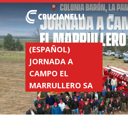
SEEDERS
FERTILIZER
(ESPAÑOL)
SPREADERS
JORNADA A
ABOUT US
DEALERSHIPS
CAMPO EL
NEWS
MARRULLERO SA
COMPANY
CONTACT