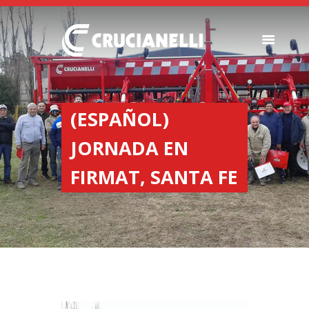
SEEDERS
FERTILIZER
(ESPAÑOL)
SPREADERS
JORNADA EN
ABOUT US
DEALERSHIPS
FIRMAT, SANTA FE
NEWS
COMPANY
CONTACT