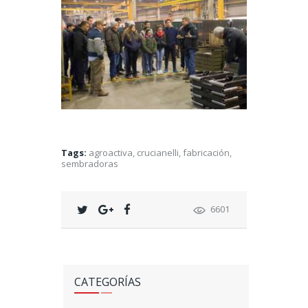
Tags:
agroactiva
,
crucianelli
,
fabricación
,
sembradoras
6601
CATEGORÍAS