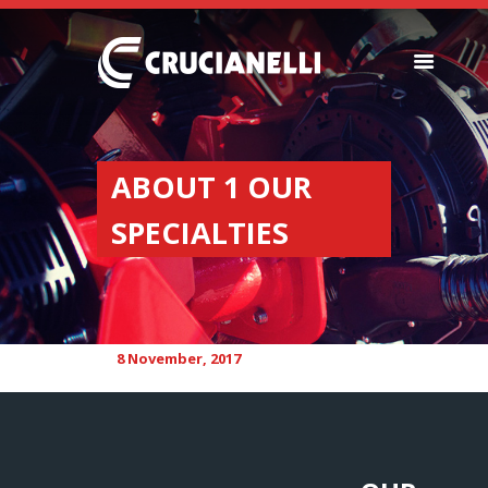
SEEDERS
FERTILIZER
ABOUT 1 OUR
SPREADERS
SPECIALTIES
ABOUT US
DEALERSHIPS
NEWS
COMPANY
8 November, 2017
CONTACT