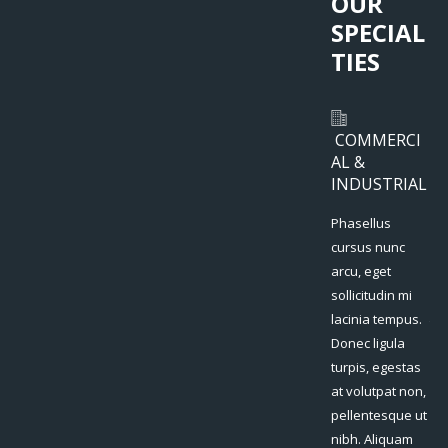
OUR
SPECIAL
TIES
SPORTING
COMMERCI
W
EVENTS
AL &
Ph
INDUSTRIAL
Phasellus
cu
Phasellus
cursus nunc
arc
cursus nunc
arcu, eget
sol
arcu, eget
sollicitudin mi
la
sollicitudin mi
lacinia tempus.
Do
lacinia tempus.
Donec ligula
tur
Donec ligula
turpis, egestas
at 
turpis, egestas
at volutpat non,
pe
at volutpat non,
pellentesque ut
ni
pellentesque ut
nibh. Aliquam
va
nibh. Aliquam
varius aliquam
ur