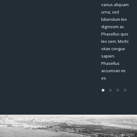
varius aliquam
urna, sed
bi
urna, sed
bibendum leo
dig
bibendum leo
dignissim ac.
Ph
dignissim ac.
Phasellus quis
le
Phasellus quis
leo sem. Morbi
vi
leo sem. Morbi
vitae congue
sa
vitae congue
sapien.
Ph
sapien.
Phasellus
ac
Phasellus
accumsan mi
ex.
accumsan mi
ex.
ex.