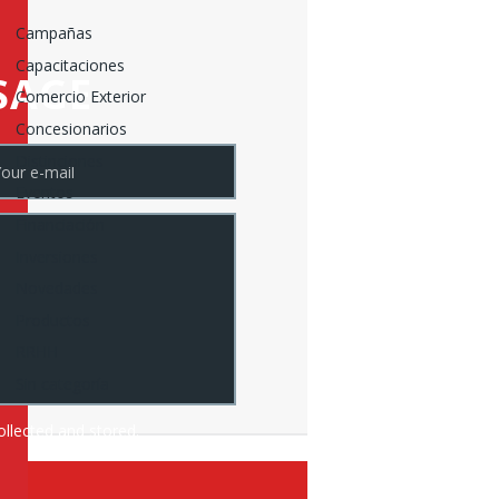
Campañas
Capacitaciones
SAGE
Comercio Exterior
Concesionarios
Distinciones
Eventos
Financiación
Inversiones
Novedades
Productos
RRHH
Sin categoría
ollected and stored.