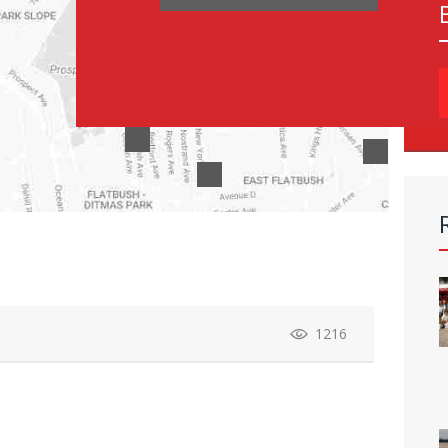
S
f
1216