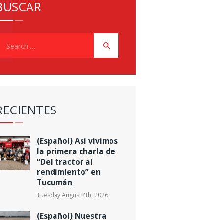
BUSCAR
earch
or:
RECIENTES
(Español) Así vivimos
la primera charla de
“Del tractor al
rendimiento” en
Tucumán
Tuesday August 4th, 2026
(Español) Nuestra