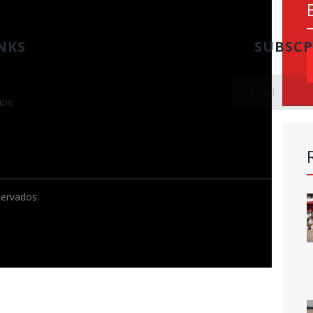
NKS
SUBSCR
S
f
ios
servados.