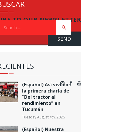
BUSCAR
IBE TO OUR NEWSLETTER
earch
or:
RECIENTES
(Español) Así vivimos
la primera charla de
“Del tractor al
rendimiento” en
Tucumán
Tuesday August 4th, 2026
(Español) Nuestra