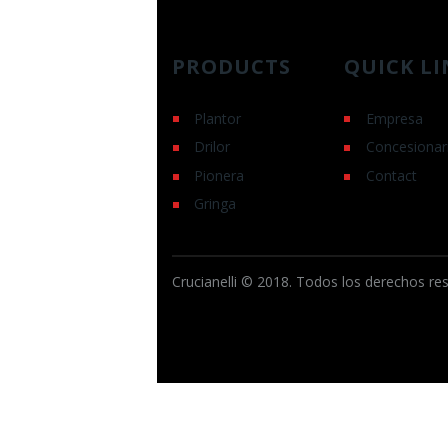
PRODUCTS
QUICK LI
Plantor
Empresa
Drilor
Concesionar
Pionera
Contact
Gringa
Crucianelli © 2018. Todos los derechos re