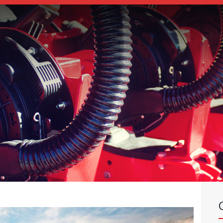
SEEDERS
FERTILIZER
SPREADERS
ABOUT US
DEALERSHIPS
NEWS
COMPANY
CONTACT