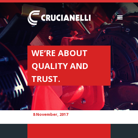
SEEDERS
FERTILIZER
WE’RE ABOUT
SPREADERS
QUALITY AND
ABOUT US
DEALERSHIPS
TRUST.
NEWS
COMPANY
CONTACT
8 November, 2017