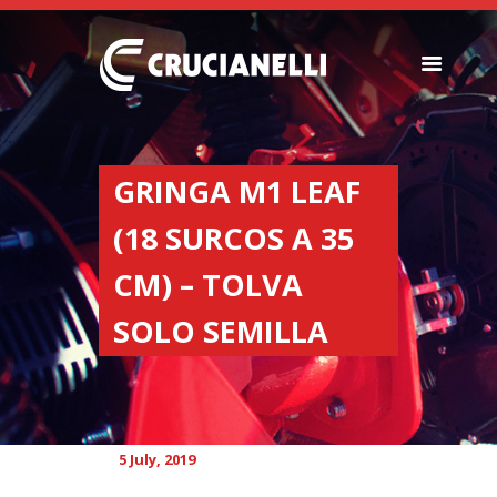
SEEDERS
FERTILIZER
GRINGA M1 LEAF
SPREADERS
(18 SURCOS A 35
ABOUT US
DEALERSHIPS
CM) – TOLVA
NEWS
SOLO SEMILLA
COMPANY
CONTACT
5 July, 2019