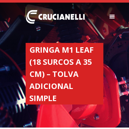
SEEDERS
FERTILIZER
GRINGA M1 LEAF
SPREADERS
(18 SURCOS A 35
ABOUT US
DEALERSHIPS
CM) – TOLVA
NEWS
ADICIONAL
COMPANY
CONTACT
SIMPLE