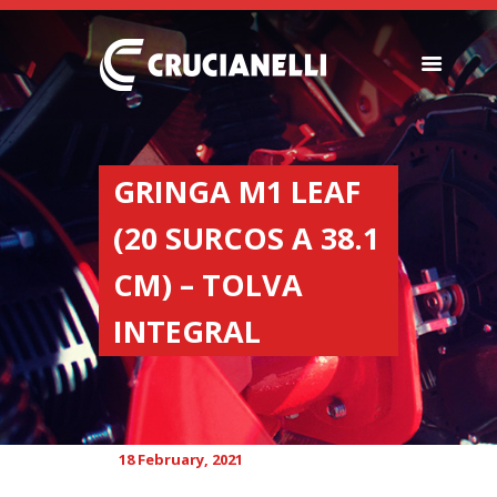
SEEDERS
FERTILIZER
GRINGA M1 LEAF
SPREADERS
(20 SURCOS A 38.1
ABOUT US
DEALERSHIPS
CM) – TOLVA
NEWS
INTEGRAL
COMPANY
CONTACT
18 February, 2021