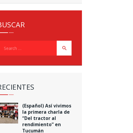
BUSCAR
earch
or:
RECIENTES
(Español) Así vivimos
la primera charla de
“Del tractor al
rendimiento” en
Tucumán